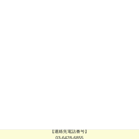
東京都第2種協定指定医療機関
です。
オンライン資格確認
を利用しています。
電子処方箋
がご利用いただけます。
明細書を発行
個別の診療報酬（公費負担も含む）についての
してお
ります。
予約診療について
ご予約の際は「
予約診療について
」をご確認ください。
時間外対応体制加算3について
定期受診をされている患者様からの診療時間外の問い合わせに対
応できる体制を整えております。
【対応時間】
月～金（水曜日を除く）
18時30分〜21時
【連絡先電話番号】
03-6428-6855